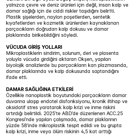
yalnızca çevre ve deniz ürünleri için değil, insan kalp ve
damar sağlığı için de ciddi riskler taşıdığını belirtti.
Plastik şişelerden, naylon poşetlerden, sentetik
kıyafetlerden ve kozmetik ürünlerden kaynaklanan
parçacıkların doğrudan kalp dokusu ve damar
plaklarında birikebildiğini söyledi.
VÜCUDA GİRİŞ YOLLARI
Mikroplastiklerin sindirim, solunum, deri ve plasenta
yoluyla vücuda girdiğini aktaran Okşen, yapılan
biyolojik analizlerde bu parçacıkların kan plazmasında,
damar plaklarında ve kalp dokusunda saptandığını
ifade etti.
DAMAR SAĞLIĞINA ETKİLERİ
Özellikle nanoplastik boyutundaki parçacıkların damar
duvarına ulaşıp endotel disfonksiyonu, kronik iltihap ve
oksidatif stres yaratarak kalp krizi ve inme riskini
artırdığı belirtildi. 2025’te ABD’de düzenlenen ACC.25
Kongresi’nde yapılan çalışmada, damar plaklarının
yüzde 58’inde mikroplastik tespit edildi ve bu grupta
kalp krizi, inme veya ölüm riskinin 4,5 kat arttığı