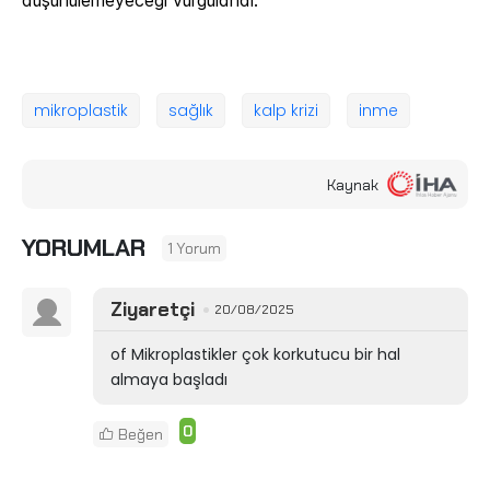
düşünülemeyeceği vurgulandı.
mikroplastik
sağlık
kalp krizi
inme
Kaynak
YORUMLAR
1 Yorum
Ziyaretçi
20/08/2025
of Mikroplastikler çok korkutucu bir hal
almaya başladı
0
Beğen